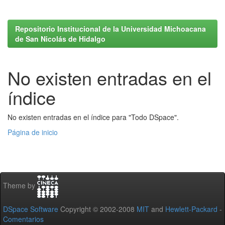
Repositorio Institucional de la Universidad Michoacana
de San Nicolás de Hidalgo
No existen entradas en el
índice
No existen entradas en el índice para "Todo DSpace".
Página de inicio
Theme by
DSpace Software
Copyright © 2002-2008
MIT
and
Hewlett-Packard
-
Comentarios