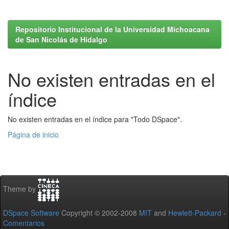
Repositorio Institucional de la Universidad Michoacana
de San Nicolás de Hidalgo
No existen entradas en el
índice
No existen entradas en el índice para "Todo DSpace".
Página de inicio
Theme by
DSpace Software
Copyright © 2002-2008
MIT
and
Hewlett-Packard
-
Comentarios