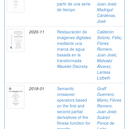
partir de una serie
Juan José
;
de tiempo
Madrigal
Cárdenas,
José
2020-11
Restauración de
Calderón
imágenes digitales
Solorio, Félix
;
mediante una
Flores
marca de agua
Romero,
basada en la
Juan José
;
transformada
Malvaéz
Wavelet Discreta
Álvarez,
Larissa
Lizbeth
2018-01
Semantic
Graff
crossover
Guerrero,
operators based
Mario
;
Flores
on the first and
Romero,
second partial
Juan José
;
derivatives of the
Suárez
fitness function for
Ponce de
genetic
León,