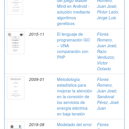
del juego Master
Romero,
Mind en Android -
Juan José
;
solución mediante
Pintor León,
algoritmos
Jorge Luis
genéticos
2015-11
El lenguaje de
Flores
programación GO
Romero,
– UNA
Juan José
;
comparación con
Razo
PHP
Verduzco,
Víctor
Octavio
2009-01
Metodología
Flores
estadística para
Romero,
mejorar la atención
Juan José
;
en la conexión de
Sandoval
los servicios de
Pérez, José
energía eléctrica
Juan
en baja tensión
2019-08
Modelado del error
Flores