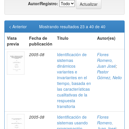
Autor/Registro:
< Anterior
Mostrando resultados 23 a 40 de 40
Vista
Fecha de
Título
Autor(es)
previa
publicación
2005-08
Identificación de
Flores
sistemas
Romero,
dinámicos
Juan José
;
variantes e
Pastor
invariantes en el
Gómez, Nelio
tiempo, basada en
las características
cualitativas de la
respuesta
transitoria
2005-08
Identificación de
Flores
sistemas usando
Romero,
programación
Juan José
;