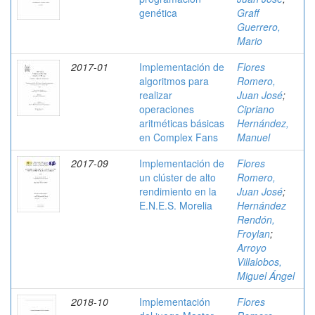
genética
Graff
Guerrero,
Mario
2017-01
Implementación de
Flores
algoritmos para
Romero,
realizar
Juan José
;
operaciones
Cipriano
aritméticas básicas
Hernández,
en Complex Fans
Manuel
2017-09
Implementación de
Flores
un clúster de alto
Romero,
rendimiento en la
Juan José
;
E.N.E.S. Morelia
Hernández
Rendón,
Froylan
;
Arroyo
Villalobos,
Miguel Ángel
2018-10
Implementación
Flores