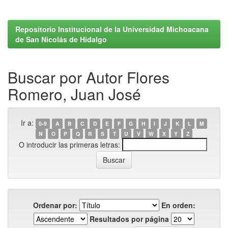
Repositorio Institucional de la Universidad Michoacana
de San Nicolás de Hidalgo
Buscar por Autor Flores
Romero, Juan José
Ir a:
0-9
A
B
C
D
E
F
G
H
I
J
K
L
M
N
O
P
Q
R
S
T
U
V
W
X
Y
Z
O introducir las primeras letras:
Ordenar por:
En orden:
Resultados por página