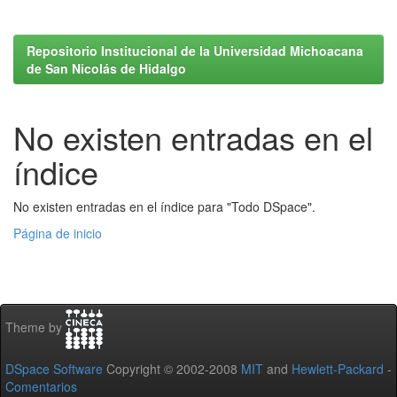
Repositorio Institucional de la Universidad Michoacana
de San Nicolás de Hidalgo
No existen entradas en el
índice
No existen entradas en el índice para "Todo DSpace".
Página de inicio
Theme by
DSpace Software
Copyright © 2002-2008
MIT
and
Hewlett-Packard
-
Comentarios