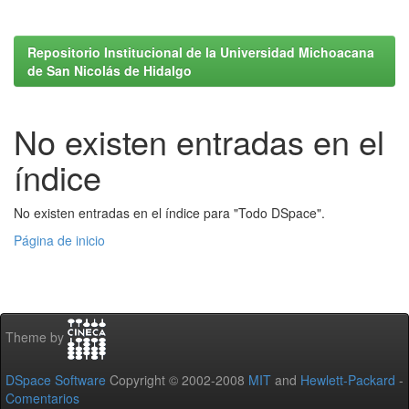
Repositorio Institucional de la Universidad Michoacana
de San Nicolás de Hidalgo
No existen entradas en el
índice
No existen entradas en el índice para "Todo DSpace".
Página de inicio
Theme by
DSpace Software
Copyright © 2002-2008
MIT
and
Hewlett-Packard
-
Comentarios