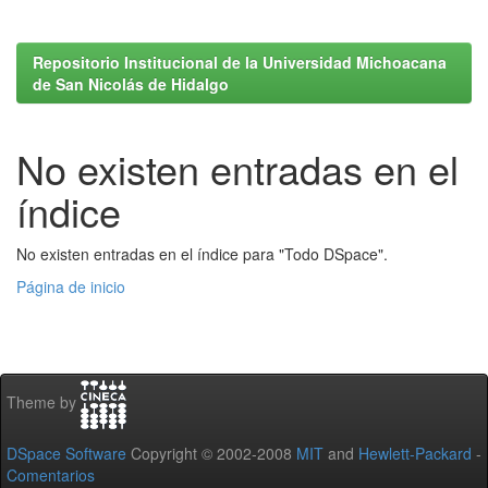
Repositorio Institucional de la Universidad Michoacana
de San Nicolás de Hidalgo
No existen entradas en el
índice
No existen entradas en el índice para "Todo DSpace".
Página de inicio
Theme by
DSpace Software
Copyright © 2002-2008
MIT
and
Hewlett-Packard
-
Comentarios