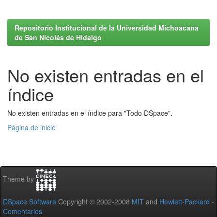
Repositorio Institucional de la Universidad Michoacana
de San Nicolás de Hidalgo
No existen entradas en el
índice
No existen entradas en el índice para "Todo DSpace".
Página de inicio
Theme by
DSpace Software
Copyright © 2002-2008
MIT
and
Hewlett-Packard
-
Comentarios