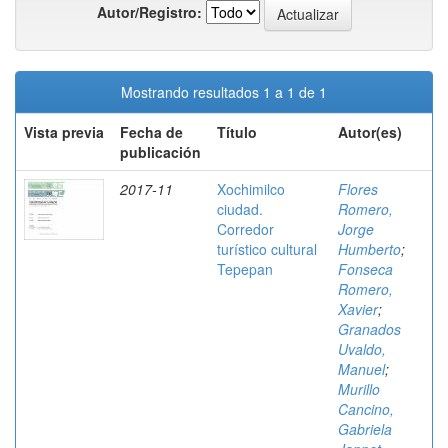
Autor/Registro:
Mostrando resultados 1 a 1 de 1
Vista previa
Fecha de
Título
Autor(es)
publicación
2017-11
Xochimilco
Flores
ciudad.
Romero,
Corredor
Jorge
turístico cultural
Humberto
;
Tepepan
Fonseca
Romero,
Xavier
;
Granados
Uvaldo,
Manuel
;
Murillo
Cancino,
Gabriela