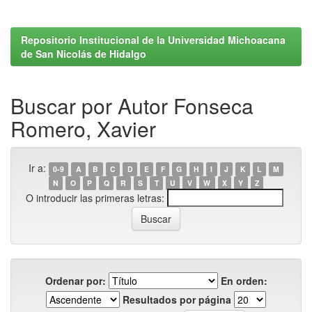
Repositorio Institucional de la Universidad Michoacana
de San Nicolás de Hidalgo
Buscar por Autor Fonseca
Romero, Xavier
Ir a:
0-9
A
B
C
D
E
F
G
H
I
J
K
L
M
N
O
P
Q
R
S
T
U
V
W
X
Y
Z
O introducir las primeras letras:
Ordenar por:
En orden:
Resultados por página