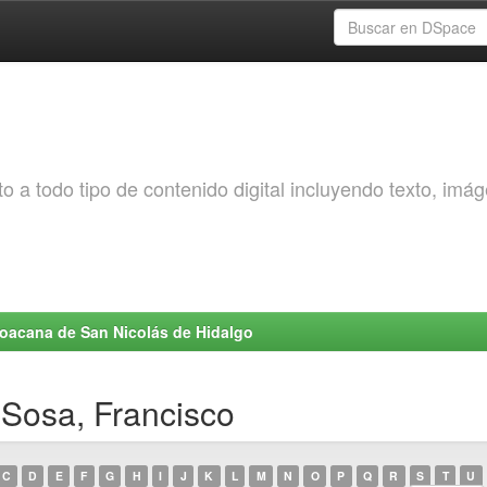
o a todo tipo de contenido digital incluyendo texto, imá
choacana de San Nicolás de Hidalgo
 Sosa, Francisco
C
D
E
F
G
H
I
J
K
L
M
N
O
P
Q
R
S
T
U