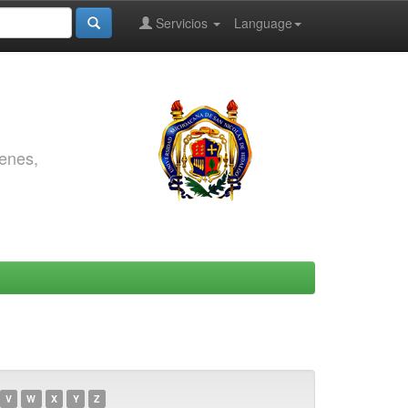
Servicios
Language
genes,
V
W
X
Y
Z