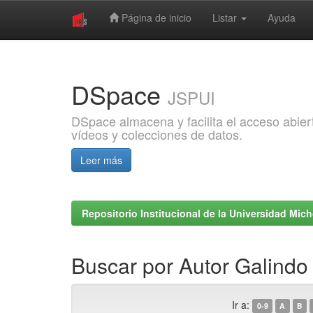
Página de inicio
Listar
Ayuda
Skip
navigation
DSpace
JSPUI
DSpace almacena y facilita el acceso abiert
vídeos y colecciones de datos.
Leer más
Repositorio Institucional de la Universidad Mi
Buscar por Autor Galindo
Ir a:
0-9
A
B