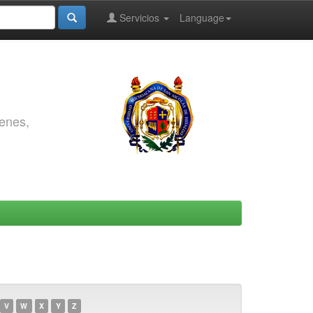
Servicios
Language
genes,
V
W
X
Y
Z