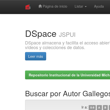
Página de inicio
Listar
Ayuda
Skip
navigation
DSpace
JSPUI
DSpace almacena y facilita el acceso abiert
vídeos y colecciones de datos.
Leer más
Repositorio Institucional de la Universidad Mi
Buscar por Autor Gallegos
Ir a:
0-9
A
B