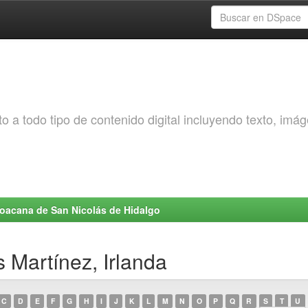
o a todo tipo de contenido digital incluyendo texto, imá
choacana de San Nicolás de Hidalgo
 Martínez, Irlanda
C
D
E
F
G
H
I
J
K
L
M
N
O
P
Q
R
S
T
U