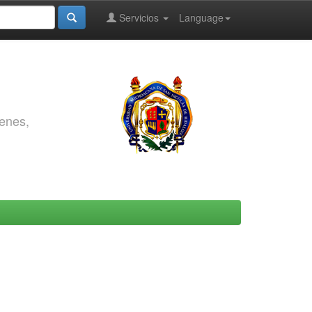
Servicios
Language
genes,