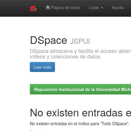
Página de inicio
Listar
Ayuda
Skip
navigation
DSpace
JSPUI
DSpace almacena y facilita el acceso abiert
vídeos y colecciones de datos.
Leer más
Repositorio Institucional de la Universidad Mi
No existen entradas e
No existen entradas en el índice para "Todo DSpace".