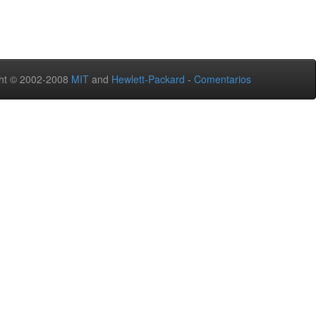
ht © 2002-2008
MIT
and
Hewlett-Packard
-
Comentarios