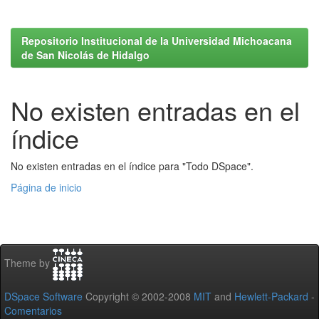
Repositorio Institucional de la Universidad Michoacana
de San Nicolás de Hidalgo
No existen entradas en el
índice
No existen entradas en el índice para "Todo DSpace".
Página de inicio
Theme by
DSpace Software
Copyright © 2002-2008
MIT
and
Hewlett-Packard
-
Comentarios