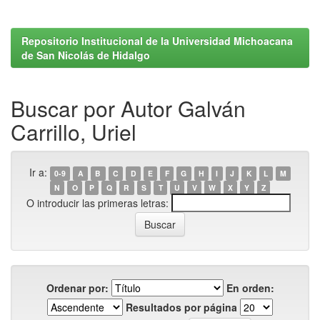
Repositorio Institucional de la Universidad Michoacana
de San Nicolás de Hidalgo
Buscar por Autor Galván
Carrillo, Uriel
Ir a:
0-9
A
B
C
D
E
F
G
H
I
J
K
L
M
N
O
P
Q
R
S
T
U
V
W
X
Y
Z
O introducir las primeras letras:
Ordenar por:
En orden:
Resultados por página