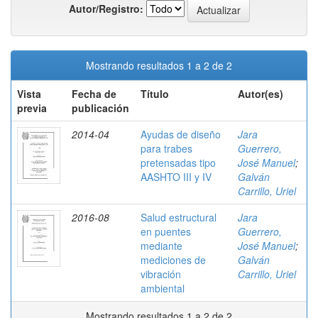
Autor/Registro:
Mostrando resultados 1 a 2 de 2
Vista
Fecha de
Título
Autor(es)
previa
publicación
2014-04
Ayudas de diseño
Jara
para trabes
Guerrero,
pretensadas tipo
José Manuel
;
AASHTO III y IV
Galván
Carrillo, Uriel
2016-08
Salud estructural
Jara
en puentes
Guerrero,
mediante
José Manuel
;
mediciones de
Galván
vibración
Carrillo, Uriel
ambiental
Mostrando resultados 1 a 2 de 2