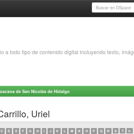
o a todo tipo de contenido digital incluyendo texto, imá
choacana de San Nicolás de Hidalgo
rrillo, Uriel
C
D
E
F
G
H
I
J
K
L
M
N
O
P
Q
R
S
T
U