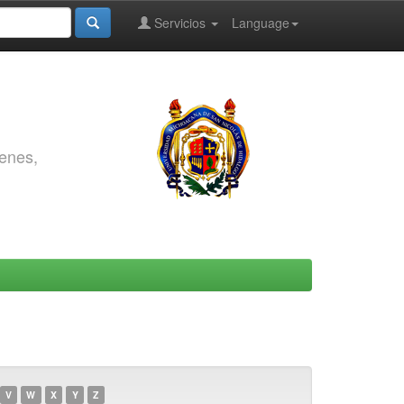
Servicios
Language
genes,
V
W
X
Y
Z