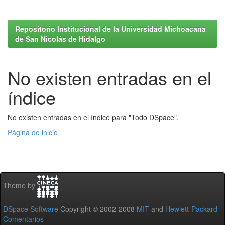
Repositorio Institucional de la Universidad Michoacana
de San Nicolás de Hidalgo
No existen entradas en el
índice
No existen entradas en el índice para "Todo DSpace".
Página de inicio
Theme by
DSpace Software
Copyright © 2002-2008
MIT
and
Hewlett-Packard
-
Comentarios