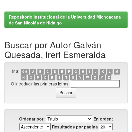
Repositorio Institucional de la Universidad Michoacana
de San Nicolás de Hidalgo
Buscar por Autor Galván
Quesada, Ireri Esmeralda
Ir a:
0-9
A
B
C
D
E
F
G
H
I
J
K
L
M
N
O
P
Q
R
S
T
U
V
W
X
Y
Z
O introducir las primeras letras:
Ordenar por:
En orden:
Resultados por página