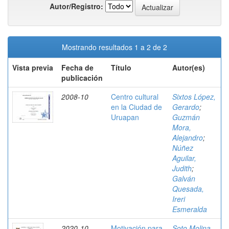
Autor/Registro:
Mostrando resultados 1 a 2 de 2
Vista previa
Fecha de
Título
Autor(es)
publicación
2008-10
Centro cultural
Sixtos López,
en la Ciudad de
Gerardo
;
Uruapan
Guzmán
Mora,
Alejandro
;
Núñez
Aguilar,
Judith
;
Galván
Quesada,
Ireri
Esmeralda
2020-10
Motivación para
Soto Molina,