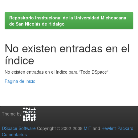
Repositorio Institucional de la Universidad Michoacana
de San Nicolás de Hidalgo
No existen entradas en el
índice
No existen entradas en el índice para "Todo DSpace".
Página de inicio
Theme by
DSpace Software
Copyright © 2002-2008
MIT
and
Hewlett-Packard
-
Comentarios