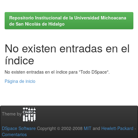
Repositorio Institucional de la Universidad Michoacana
de San Nicolás de Hidalgo
No existen entradas en el
índice
No existen entradas en el índice para "Todo DSpace".
Página de inicio
Theme by
DSpace Software
Copyright © 2002-2008
MIT
and
Hewlett-Packard
-
Comentarios