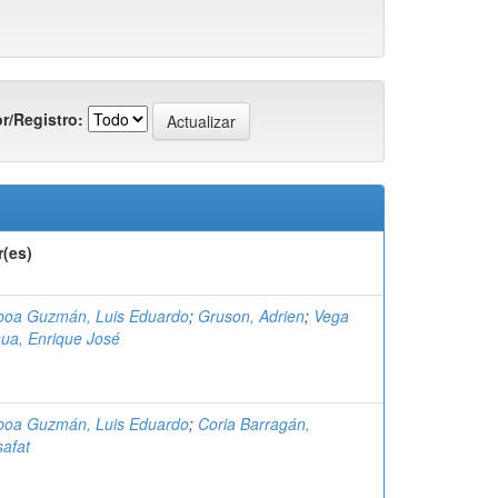
r/Registro:
r(es)
oa Guzmán, Luis Eduardo
;
Gruson, Adrien
;
Vega
ua, Enrique José
oa Guzmán, Luis Eduardo
;
Coria Barragán,
afat