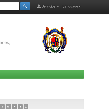
Servicios
Language
genes,
V
W
X
Y
Z