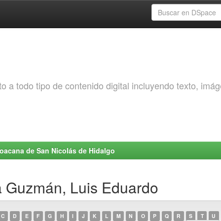
o a todo tipo de contenido digital incluyendo texto, imá
choacana de San Nicolás de Hidalgo
a Guzmán, Luis Eduardo
C
D
E
F
G
H
I
J
K
L
M
N
O
P
Q
R
S
T
U