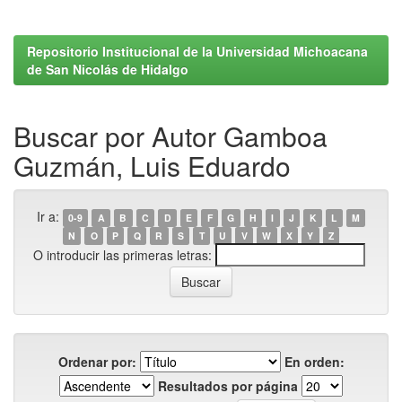
Repositorio Institucional de la Universidad Michoacana
de San Nicolás de Hidalgo
Buscar por Autor Gamboa
Guzmán, Luis Eduardo
Ir a:
0-9
A
B
C
D
E
F
G
H
I
J
K
L
M
N
O
P
Q
R
S
T
U
V
W
X
Y
Z
O introducir las primeras letras:
Ordenar por:
En orden:
Resultados por página