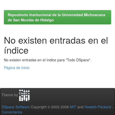
Repositorio Institucional de la Universidad Michoacana
de San Nicolás de Hidalgo
No existen entradas en el
índice
No existen entradas en el índice para "Todo DSpace".
Página de inicio
Theme by
DSpace Software
Copyright © 2002-2008
MIT
and
Hewlett-Packard
-
Comentarios