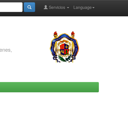
Servicios
Language
genes,