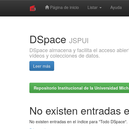
Página de inicio
Listar
Ayuda
Skip
navigation
DSpace
JSPUI
DSpace almacena y facilita el acceso abiert
vídeos y colecciones de datos.
Leer más
Repositorio Institucional de la Universidad Mi
No existen entradas e
No existen entradas en el índice para "Todo DSpace".