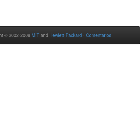
ht © 2002-2008
MIT
and
Hewlett-Packard
-
Comentarios