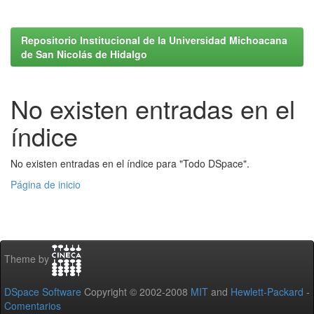
Repositorio Institucional de la Universidad Michoacana
de San Nicolás de Hidalgo
No existen entradas en el
índice
No existen entradas en el índice para "Todo DSpace".
Página de inicio
Theme by
DSpace Software
Copyright © 2002-2008
MIT
and
Hewlett-Packard
-
Comentarios