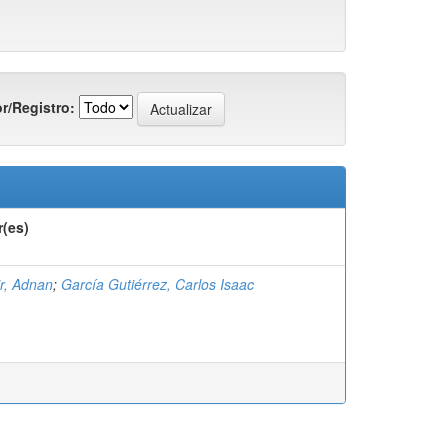
r/Registro:
r(es)
r, Adnan
;
García Gutiérrez, Carlos Isaac