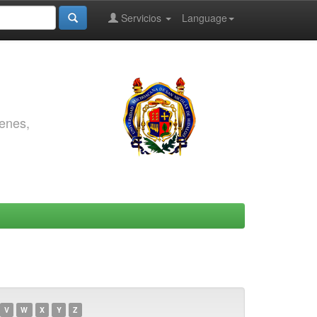
Servicios
Language
genes,
V
W
X
Y
Z