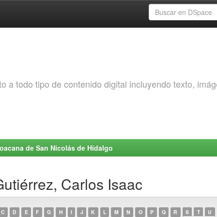
o a todo tipo de contenido digital incluyendo texto, imá
choacana de San Nicolás de Hidalgo
utiérrez, Carlos Isaac
C
D
E
F
G
H
I
J
K
L
M
N
O
P
Q
R
S
T
U