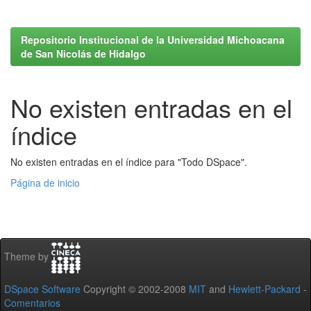
Repositorio Institucional de la Universidad Michoacana
de San Nicolás de Hidalgo
No existen entradas en el
índice
No existen entradas en el índice para "Todo DSpace".
Página de inicio
Theme by
DSpace Software
Copyright © 2002-2008
MIT
and
Hewlett-Packard
-
Comentarios