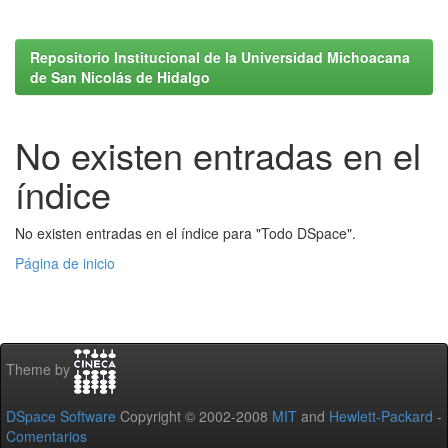
Repositorio Institucional de la Universidad Michoacana
de San Nicolás de Hidalgo
No existen entradas en el
índice
No existen entradas en el índice para "Todo DSpace".
Página de inicio
Theme by
DSpace Software
Copyright © 2002-2008
MIT
and
Hewlett-Packard
-
Comentarios