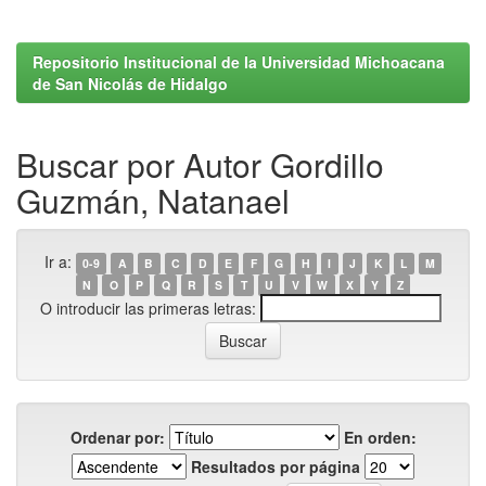
Repositorio Institucional de la Universidad Michoacana
de San Nicolás de Hidalgo
Buscar por Autor Gordillo
Guzmán, Natanael
Ir a:
0-9
A
B
C
D
E
F
G
H
I
J
K
L
M
N
O
P
Q
R
S
T
U
V
W
X
Y
Z
O introducir las primeras letras:
Ordenar por:
En orden:
Resultados por página