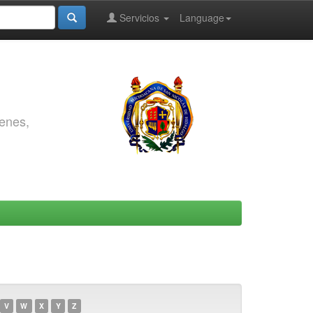
Servicios
Language
genes,
V
W
X
Y
Z