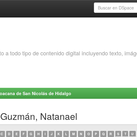
o a todo tipo de contenido digital incluyendo texto, imá
choacana de San Nicolás de Hidalgo
o Guzmán, Natanael
C
D
E
F
G
H
I
J
K
L
M
N
O
P
Q
R
S
T
U