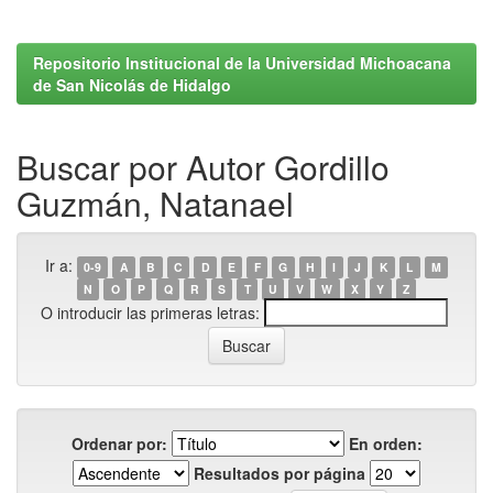
Repositorio Institucional de la Universidad Michoacana
de San Nicolás de Hidalgo
Buscar por Autor Gordillo
Guzmán, Natanael
Ir a:
0-9
A
B
C
D
E
F
G
H
I
J
K
L
M
N
O
P
Q
R
S
T
U
V
W
X
Y
Z
O introducir las primeras letras:
Ordenar por:
En orden:
Resultados por página