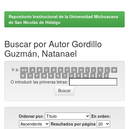
Repositorio Institucional de la Universidad Michoacana
de San Nicolás de Hidalgo
Buscar por Autor Gordillo
Guzmán, Natanael
Ir a:
0-9
A
B
C
D
E
F
G
H
I
J
K
L
M
N
O
P
Q
R
S
T
U
V
W
X
Y
Z
O introducir las primeras letras:
Ordenar por:
En orden:
Resultados por página