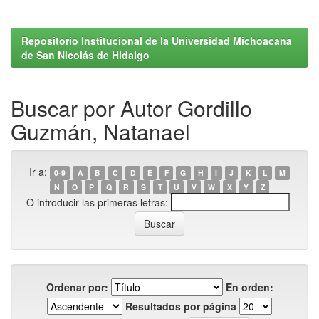
Repositorio Institucional de la Universidad Michoacana
de San Nicolás de Hidalgo
Buscar por Autor Gordillo
Guzmán, Natanael
Ir a:
0-9
A
B
C
D
E
F
G
H
I
J
K
L
M
N
O
P
Q
R
S
T
U
V
W
X
Y
Z
O introducir las primeras letras:
Ordenar por:
En orden:
Resultados por página