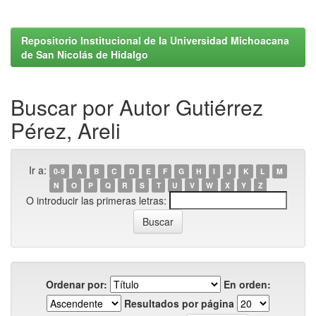
Repositorio Institucional de la Universidad Michoacana
de San Nicolás de Hidalgo
Buscar por Autor Gutiérrez
Pérez, Areli
Ir a:
0-9
A
B
C
D
E
F
G
H
I
J
K
L
M
N
O
P
Q
R
S
T
U
V
W
X
Y
Z
O introducir las primeras letras:
Ordenar por:
En orden:
Resultados por página