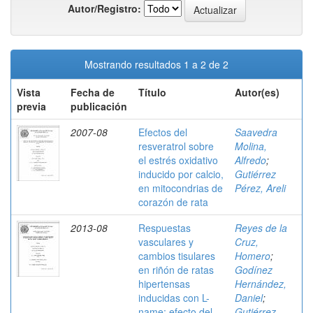
Autor/Registro:
Mostrando resultados 1 a 2 de 2
Vista
Fecha de
Título
Autor(es)
previa
publicación
2007-08
Efectos del
Saavedra
resveratrol sobre
Molina,
el estrés oxidativo
Alfredo
;
inducido por calcio,
Gutiérrez
en mitocondrias de
Pérez, Areli
corazón de rata
2013-08
Respuestas
Reyes de la
vasculares y
Cruz,
cambios tisulares
Homero
;
en riñón de ratas
Godínez
hipertensas
Hernández,
inducidas con L-
Daniel
;
name: efecto del
Gutiérrez