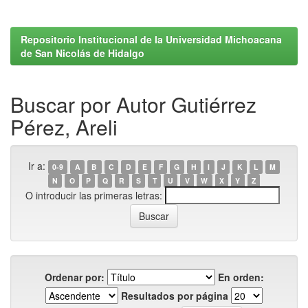
Repositorio Institucional de la Universidad Michoacana
de San Nicolás de Hidalgo
Buscar por Autor Gutiérrez
Pérez, Areli
Ir a:
0-9
A
B
C
D
E
F
G
H
I
J
K
L
M
N
O
P
Q
R
S
T
U
V
W
X
Y
Z
O introducir las primeras letras:
Ordenar por:
En orden:
Resultados por página