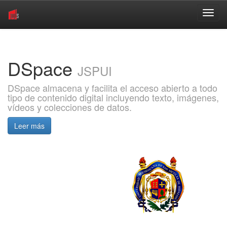
Skip
navigation
DSpace
JSPUI
DSpace almacena y facilita el acceso abierto a todo
tipo de contenido digital incluyendo texto, imágenes,
vídeos y colecciones de datos.
Leer más