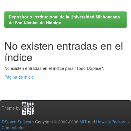
Repositorio Institucional de la Universidad Michoacana
de San Nicolás de Hidalgo
No existen entradas en el
índice
No existen entradas en el índice para "Todo DSpace".
Página de inicio
Theme by
DSpace Software
Copyright © 2002-2008
MIT
and
Hewlett-Packard
-
Comentarios