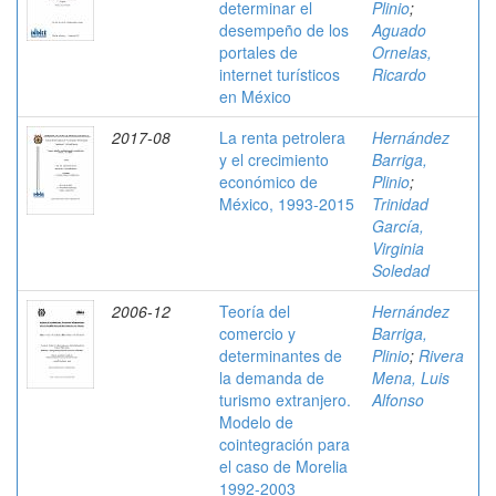
determinar el
Plinio
;
desempeño de los
Aguado
portales de
Ornelas,
internet turísticos
Ricardo
en México
2017-08
La renta petrolera
Hernández
y el crecimiento
Barriga,
económico de
Plinio
;
México, 1993-2015
Trinidad
García,
Virginia
Soledad
2006-12
Teoría del
Hernández
comercio y
Barriga,
determinantes de
Plinio
;
Rivera
la demanda de
Mena, Luis
turismo extranjero.
Alfonso
Modelo de
cointegración para
el caso de Morelia
1992-2003