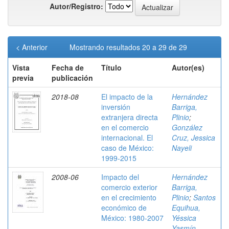
Autor/Registro:
< Anterior
Mostrando resultados 20 a 29 de 29
Vista
Fecha de
Título
Autor(es)
previa
publicación
2018-08
El impacto de la
Hernández
inversión
Barriga,
extranjera directa
Plinio
;
en el comercio
González
internacional. El
Cruz, Jessica
caso de México:
Nayeli
1999-2015
2008-06
Impacto del
Hernández
comercio exterior
Barriga,
en el crecimiento
Plinio
;
Santos
económico de
Equihua,
México: 1980-2007
Yéssica
Yasmín