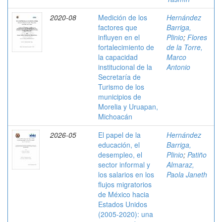
2020-08
Medición de los
Hernández
factores que
Barriga,
influyen en el
Plinio
;
Flores
fortalecimiento de
de la Torre,
la capacidad
Marco
institucional de la
Antonio
Secretaría de
Turismo de los
municipios de
Morelia y Uruapan,
Michoacán
2026-05
El papel de la
Hernández
educación, el
Barriga,
desempleo, el
Plinio
;
Patiño
sector informal y
Almaraz,
los salarios en los
Paola Janeth
flujos migratorios
de México hacia
Estados Unidos
(2005-2020): una