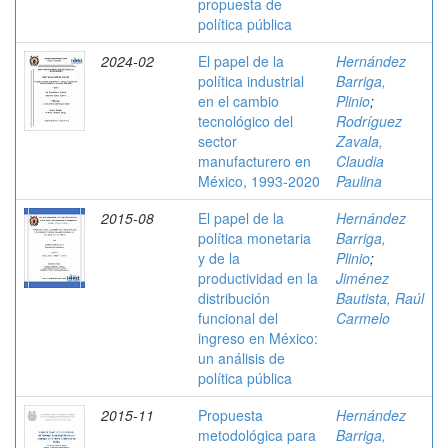
propuesta de
política pública
2024-02
El papel de la
Hernández
política industrial
Barriga,
en el cambio
Plinio
;
tecnológico del
Rodríguez
sector
Zavala,
manufacturero en
Claudia
México, 1993-2020
Paulina
2015-08
El papel de la
Hernández
política monetaria
Barriga,
y de la
Plinio
;
productividad en la
Jiménez
distribución
Bautista, Raúl
funcional del
Carmelo
ingreso en México:
un análisis de
política pública
2015-11
Propuesta
Hernández
metodológica para
Barriga,