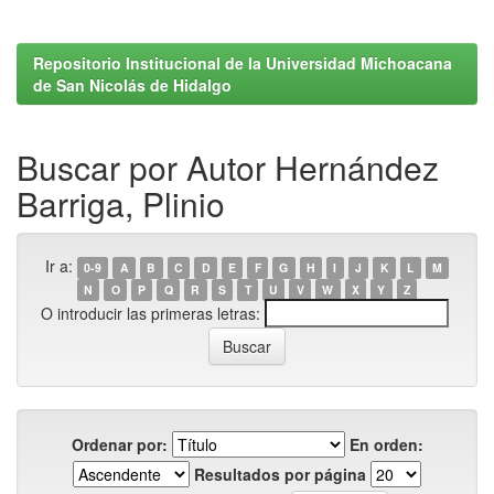
Repositorio Institucional de la Universidad Michoacana
de San Nicolás de Hidalgo
Buscar por Autor Hernández
Barriga, Plinio
Ir a:
0-9
A
B
C
D
E
F
G
H
I
J
K
L
M
N
O
P
Q
R
S
T
U
V
W
X
Y
Z
O introducir las primeras letras:
Ordenar por:
En orden:
Resultados por página