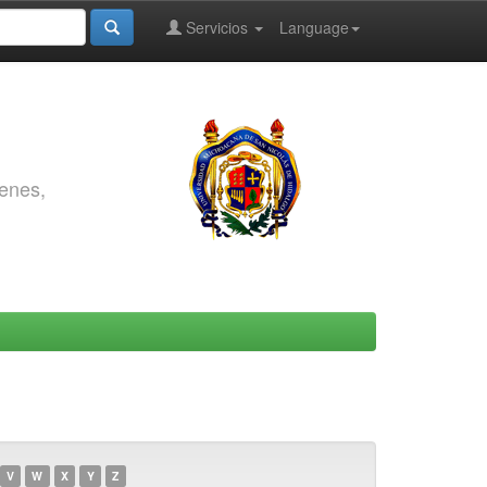
Servicios
Language
genes,
V
W
X
Y
Z