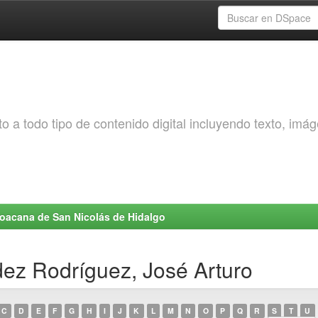
o a todo tipo de contenido digital incluyendo texto, imá
choacana de San Nicolás de Hidalgo
ez Rodríguez, José Arturo
C
D
E
F
G
H
I
J
K
L
M
N
O
P
Q
R
S
T
U