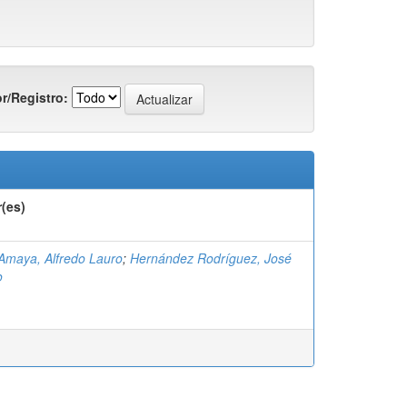
r/Registro:
(es)
Amaya, Alfredo Lauro
;
Hernández Rodríguez, José
o