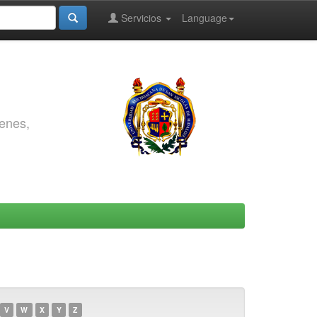
Servicios
Language
genes,
V
W
X
Y
Z