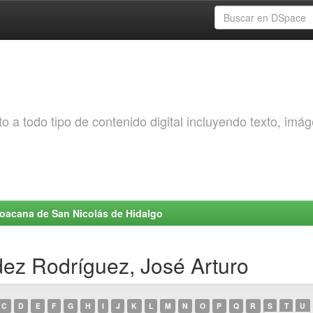
o a todo tipo de contenido digital incluyendo texto, imá
choacana de San Nicolás de Hidalgo
ez Rodríguez, José Arturo
C
D
E
F
G
H
I
J
K
L
M
N
O
P
Q
R
S
T
U