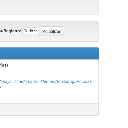
r/Registro:
(es)
Amaya, Alfredo Lauro
;
Hernández Rodríguez, José
o