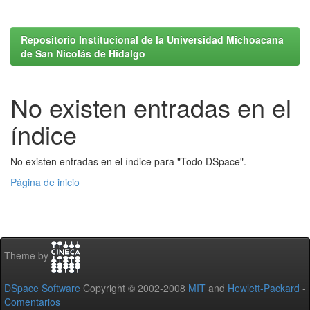
Repositorio Institucional de la Universidad Michoacana
de San Nicolás de Hidalgo
No existen entradas en el
índice
No existen entradas en el índice para "Todo DSpace".
Página de inicio
Theme by
DSpace Software
Copyright © 2002-2008
MIT
and
Hewlett-Packard
-
Comentarios