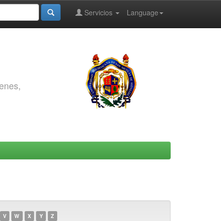
Servicios
Language
genes,
V
W
X
Y
Z