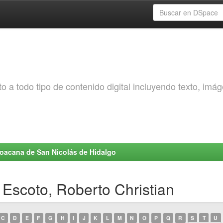
o a todo tipo de contenido digital incluyendo texto, imá
choacana de San Nicolás de Hidalgo
 Escoto, Roberto Christian
C
D
E
F
G
H
I
J
K
L
M
N
O
P
Q
R
S
T
U