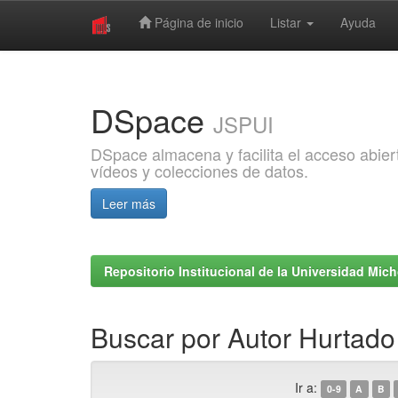
Página de inicio
Listar
Ayuda
Skip
navigation
DSpace
JSPUI
DSpace almacena y facilita el acceso abiert
vídeos y colecciones de datos.
Leer más
Repositorio Institucional de la Universidad Mi
Buscar por Autor Hurtado
Ir a:
0-9
A
B