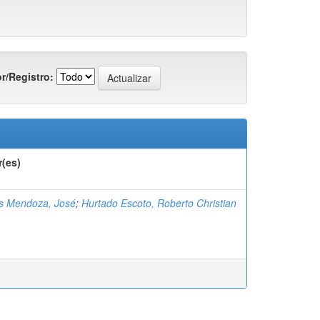
r/Registro:
r(es)
as Mendoza, José
;
Hurtado Escoto, Roberto Christian