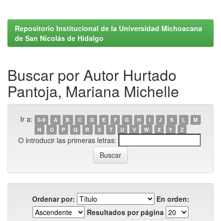
Repositorio Institucional de la Universidad Michoacana
de San Nicolás de Hidalgo
Buscar por Autor Hurtado
Pantoja, Mariana Michelle
Ir a:
0-9
A
B
C
D
E
F
G
H
I
J
K
L
M
N
O
P
Q
R
S
T
U
V
W
X
Y
Z
O introducir las primeras letras:
Ordenar por:
En orden:
Resultados por página