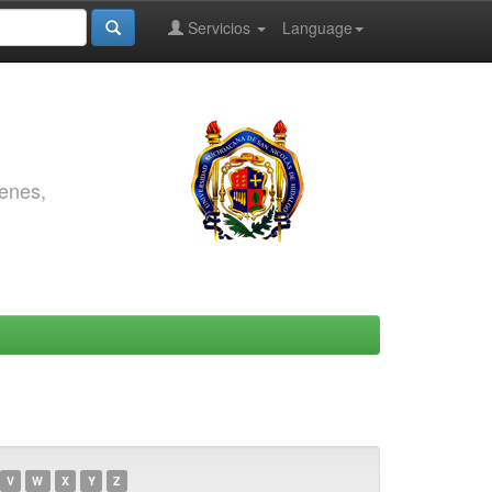
Servicios
Language
genes,
V
W
X
Y
Z