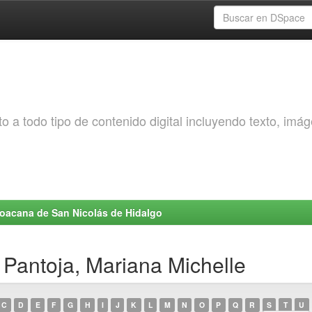
o a todo tipo de contenido digital incluyendo texto, imá
choacana de San Nicolás de Hidalgo
 Pantoja, Mariana Michelle
C
D
E
F
G
H
I
J
K
L
M
N
O
P
Q
R
S
T
U