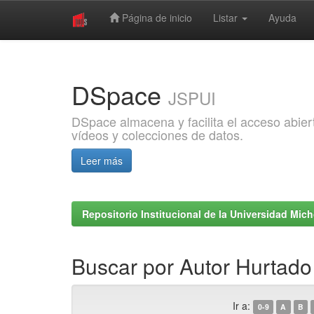
Página de inicio
Listar
Ayuda
Skip
navigation
DSpace
JSPUI
DSpace almacena y facilita el acceso abiert
vídeos y colecciones de datos.
Leer más
Repositorio Institucional de la Universidad Mi
Buscar por Autor Hurtado
Ir a:
0-9
A
B