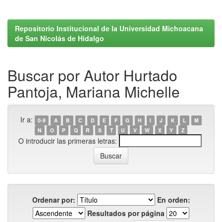
Repositorio Institucional de la Universidad Michoacana
de San Nicolás de Hidalgo
Buscar por Autor Hurtado
Pantoja, Mariana Michelle
Ir a:
0-9
A
B
C
D
E
F
G
H
I
J
K
L
M
N
O
P
Q
R
S
T
U
V
W
X
Y
Z
O introducir las primeras letras:
Ordenar por:
En orden:
Resultados por página