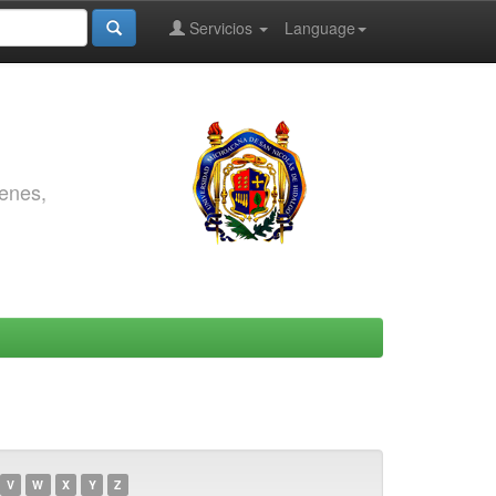
Servicios
Language
genes,
V
W
X
Y
Z