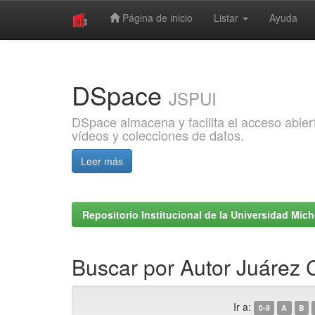
Página de inicio
Listar
Ayuda
Skip
navigation
DSpace
JSPUI
DSpace almacena y facilita el acceso abiert
vídeos y colecciones de datos.
Leer más
Repositorio Institucional de la Universidad Mi
Buscar por Autor Juárez 
Ir a:
0-9
A
B