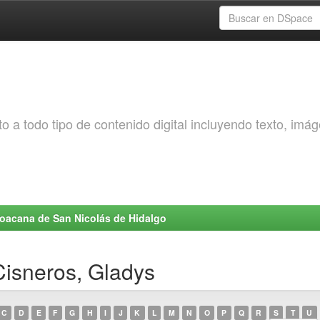
o a todo tipo de contenido digital incluyendo texto, imá
choacana de San Nicolás de Hidalgo
Cisneros, Gladys
C
D
E
F
G
H
I
J
K
L
M
N
O
P
Q
R
S
T
U