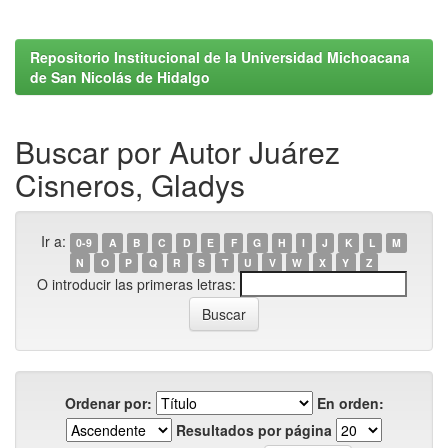
Repositorio Institucional de la Universidad Michoacana
de San Nicolás de Hidalgo
Buscar por Autor Juárez
Cisneros, Gladys
Ir a:
0-9
A
B
C
D
E
F
G
H
I
J
K
L
M
N
O
P
Q
R
S
T
U
V
W
X
Y
Z
O introducir las primeras letras:
Ordenar por:
En orden:
Resultados por página