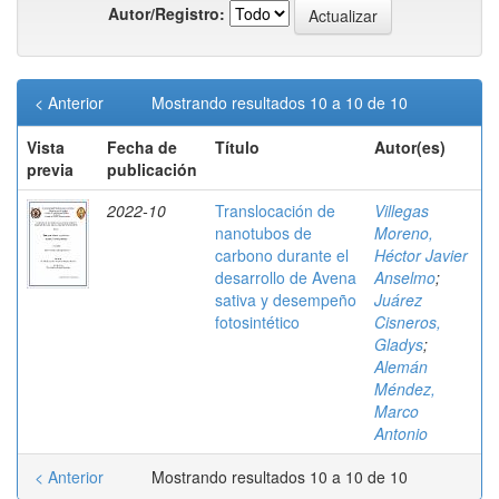
Autor/Registro:
< Anterior
Mostrando resultados 10 a 10 de 10
Vista
Fecha de
Título
Autor(es)
previa
publicación
2022-10
Translocación de
Villegas
nanotubos de
Moreno,
carbono durante el
Héctor Javier
desarrollo de Avena
Anselmo
;
sativa y desempeño
Juárez
fotosintético
Cisneros,
Gladys
;
Alemán
Méndez,
Marco
Antonio
< Anterior
Mostrando resultados 10 a 10 de 10