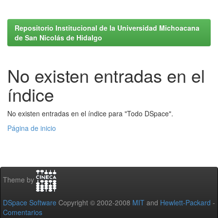
Repositorio Institucional de la Universidad Michoacana
de San Nicolás de Hidalgo
No existen entradas en el
índice
No existen entradas en el índice para "Todo DSpace".
Página de inicio
Theme by
DSpace Software
Copyright © 2002-2008
MIT
and
Hewlett-Packard
-
Comentarios