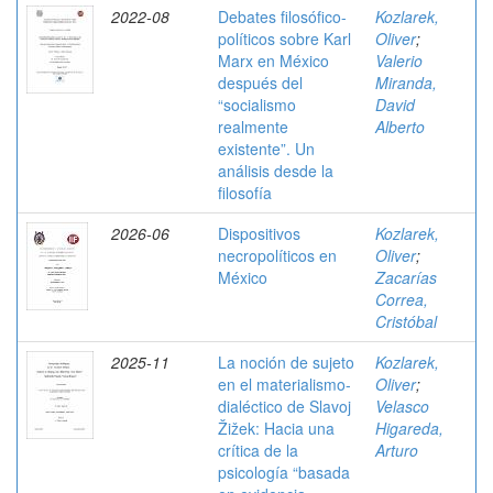
2022-08
Debates filosófico-
Kozlarek,
políticos sobre Karl
Oliver
;
Marx en México
Valerio
después del
Miranda,
“socialismo
David
realmente
Alberto
existente”. Un
análisis desde la
filosofía
2026-06
Dispositivos
Kozlarek,
necropolíticos en
Oliver
;
México
Zacarías
Correa,
Cristóbal
2025-11
La noción de sujeto
Kozlarek,
en el materialismo-
Oliver
;
dialéctico de Slavoj
Velasco
Žižek: Hacia una
Higareda,
crítica de la
Arturo
psicología “basada