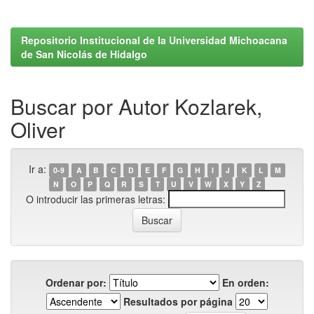
Repositorio Institucional de la Universidad Michoacana
de San Nicolás de Hidalgo
Buscar por Autor Kozlarek,
Oliver
Ir a:
0-9
A
B
C
D
E
F
G
H
I
J
K
L
M
N
O
P
Q
R
S
T
U
V
W
X
Y
Z
O introducir las primeras letras:
Ordenar por:
En orden:
Resultados por página