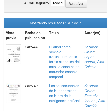
Autor/Registro:
Mostrando resultados 1 a 7 de 7
Vista
Fecha de
Título
Autor(es)
previa
publicación
2025-08
El árbol como
Kozlarek,
símbolo
Oliver
;
transcultural en la
López
forma simbólica del
Huerta, Alba
mito: la ceiba como
Celeste
marcador espacio-
temporal
2026-01
Las consecuencias
Kozlarek,
de la modernidad
Oliver
;
en la era de la
Zamudio
inteligencia artificial
Ibáñez , Alan
Osvaldo