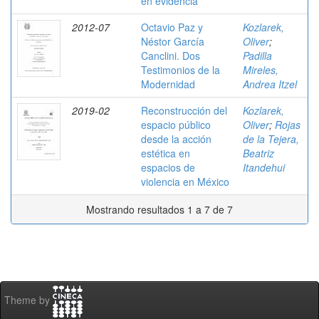
en evidencia
2012-07
Octavio Paz y
Kozlarek,
Néstor García
Oliver
;
Canclini. Dos
Padilla
Testimonios de la
Mireles,
Modernidad
Andrea Itzel
2019-02
Reconstrucción del
Kozlarek,
espacio público
Oliver
;
Rojas
desde la acción
de la Tejera,
estética en
Beatriz
espacios de
Itandehui
violencia en México
Mostrando resultados 1 a 7 de 7
Theme by