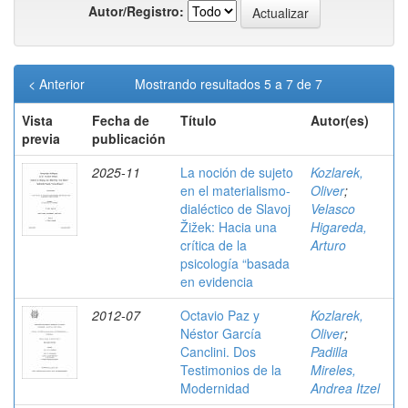
Autor/Registro:
< Anterior
Mostrando resultados 5 a 7 de 7
Vista
Fecha de
Título
Autor(es)
previa
publicación
2025-11
La noción de sujeto
Kozlarek,
en el materialismo-
Oliver
;
dialéctico de Slavoj
Velasco
Žižek: Hacia una
Higareda,
crítica de la
Arturo
psicología “basada
en evidencia
2012-07
Octavio Paz y
Kozlarek,
Néstor García
Oliver
;
Canclini. Dos
Padilla
Testimonios de la
Mireles,
Modernidad
Andrea Itzel