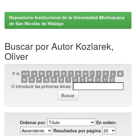
Repositorio Institucional de la Universidad Michoacana
de San Nicolás de Hidalgo
Buscar por Autor Kozlarek,
Oliver
Ir a:
0-9
A
B
C
D
E
F
G
H
I
J
K
L
M
N
O
P
Q
R
S
T
U
V
W
X
Y
Z
O introducir las primeras letras:
Ordenar por:
En orden:
Resultados por página