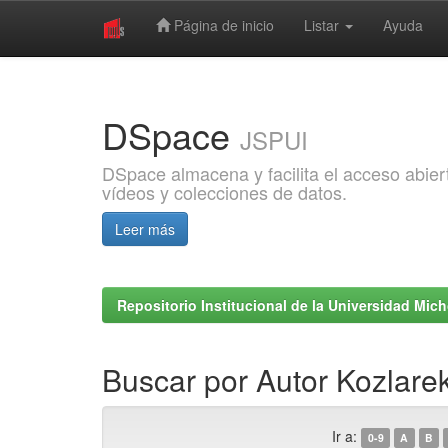
Página de inicio
Listar
Ayuda
Skip
navigation
DSpace
JSPUI
DSpace almacena y facilita el acceso abiert
vídeos y colecciones de datos.
Leer más
Repositorio Institucional de la Universidad Mi
Buscar por Autor Kozlarek
Ir a:
0-9
A
B