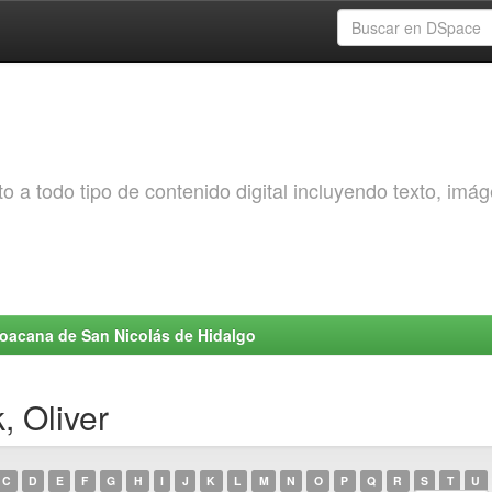
o a todo tipo de contenido digital incluyendo texto, imá
choacana de San Nicolás de Hidalgo
, Oliver
C
D
E
F
G
H
I
J
K
L
M
N
O
P
Q
R
S
T
U