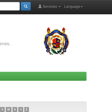
Servicios
Language
genes,
V
W
X
Y
Z