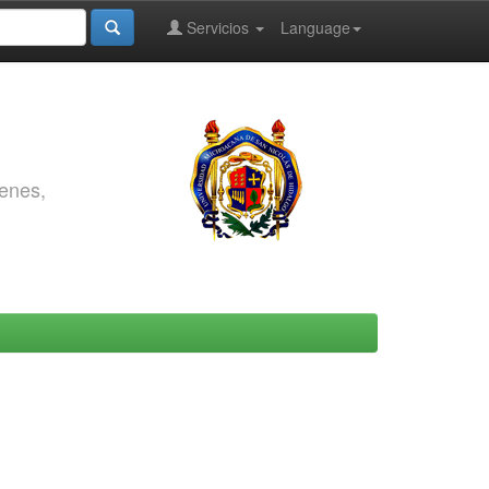
Servicios
Language
genes,