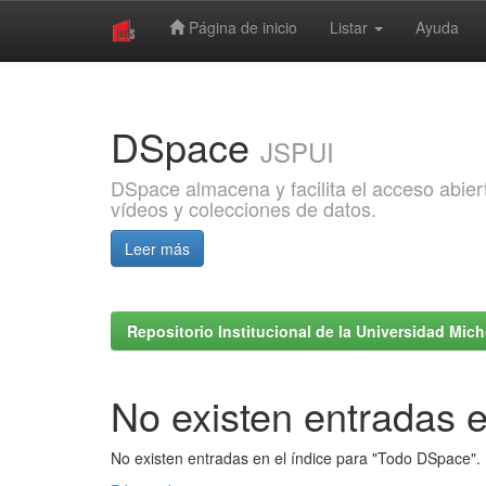
Página de inicio
Listar
Ayuda
Skip
navigation
DSpace
JSPUI
DSpace almacena y facilita el acceso abiert
vídeos y colecciones de datos.
Leer más
Repositorio Institucional de la Universidad Mi
No existen entradas e
No existen entradas en el índice para "Todo DSpace".