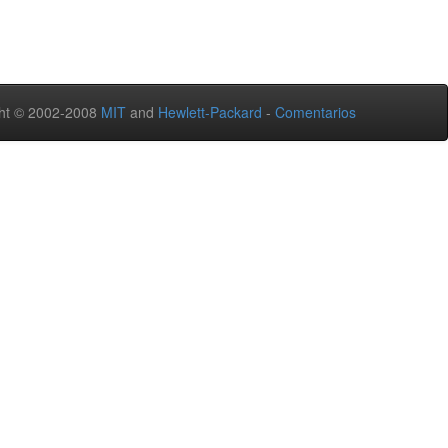
ht © 2002-2008
MIT
and
Hewlett-Packard
-
Comentarios