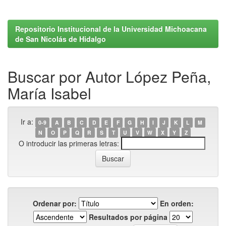
Repositorio Institucional de la Universidad Michoacana
de San Nicolás de Hidalgo
Buscar por Autor López Peña,
María Isabel
Ir a:
0-9
A
B
C
D
E
F
G
H
I
J
K
L
M
N
O
P
Q
R
S
T
U
V
W
X
Y
Z
O introducir las primeras letras:
Ordenar por:
En orden:
Resultados por página